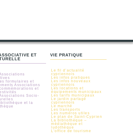
 ASSOCIATIVE ET
VIE PRATIQUE
TURELLE
Le fil d’actualité
cypriennois
Associations
Les infos pratiques
tives
Les infos nouveaux
es formulaires et
cypriennois
ements Associations
Les locations et
commémorations et
équipements municipaux
estivités
Les tarifs municipaux
Associations Socio-
Le jardin partagé
urelles
cypriennois
ibliothèque et la
Le marché
thèque
Les transports
Les numéros utiles
Le plan de Saint-Cyprien
La bibliothèque –
médiathèque et
ludothèque
L’office de tourisme