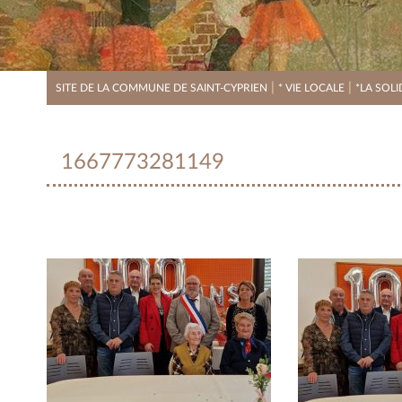
|
|
SITE DE LA COMMUNE DE SAINT-CYPRIEN
* VIE LOCALE
*LA SOLI
1667773281149