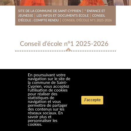
|
SITE DE LA COMMUNE DE SAINT-CYPRIEN
* ENFANCE ET
|
|
JEUNESSE
LES INFOS ET DOCUMENTS ÉCOLE
CONSEIL
|
D’ÉCOLE : COMPTE RENDU
CONSEIL D’ÉCOLE N°1 2025-2026
Conseil d’école n°1 2025-2026
En poursuivant votre
Conseil d'école n°1 2025-2026
navigation sur le site de
la commune de Saint-
Cyprien, vous acceptez
l'utilisation de cookies
pour réaliser des
statistiques de
J'accepte
navigation et vous
permettre de partager
des contenus sur les
ACCUEIL
HAUT
CONTACT
PLAN DU SITE
ACCESSIBILITÉ
réseaux sociaux.
En
MENTIONS LÉGALES
DONNÉES PERSONNELLES
COOKIES
savoir plus et
personnaliser les
cookies.