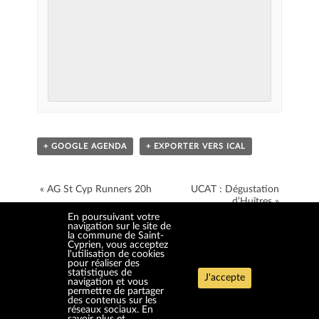
+ GOOGLE AGENDA
+ EXPORTER VERS ICAL
«
AG St Cyp Runners 20h
UCAT : Dégustation
d’Huîtres
»
NAVIGATION ÉVÈNEMENT
En poursuivant votre
navigation sur le site de
la commune de Saint-
Cyprien, vous acceptez
l'utilisation de cookies
pour réaliser des
statistiques de
J'accepte
navigation et vous
permettre de partager
des contenus sur les
réseaux sociaux.
En
ACCUEIL
HAUT
CONTACT
PLAN DU SITE
ACCESSIBILITÉ