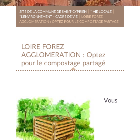
|
|
SITE DE LA COMMUNE DE SAINT-CYPRIEN
* VIE LOCALE
|
*L'ENVIRONNEMENT - CADRE DE VIE
LOIRE FOREZ
AGGLOMERATION : OPTEZ POUR LE COMPOSTAGE PARTAGÉ
LOIRE FOREZ
AGGLOMERATION : Optez
pour le compostage partagé
Vous